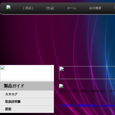
[ 英語 ]
[한글]
ホーム
会社概要
製品ガイド
◈ リンクされた製品に移動するか、ダ
カタログ
取扱説明書
カタログをご希望の場合は、jenix@jen
図面