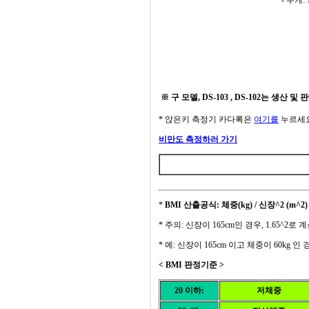
- 무게: 
※ 구 모델, DS-103 , DS-102는 생산
* 앉은키 측정기 카다록은
여기를
누르세요
비만도 측정하러 가기
*
BMI 산출공식: 체중(kg) / 신장^2 (m^2)
* 주의: 신장이 165cm인 경우, 1.65^2로
* 예: 신장이 165cm 이고 체중이 60kg 인 경우 
< BMI 판정기준 >
20 이하:
저체중