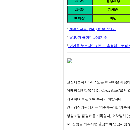
20~25:
정상체중
25~30:
과체중
30 이상:
비만
*
체질량지수 (BMI) 란 무엇인가
*
WHO가 규정한 BMI지수
*
여기를 누르시면 비만도 측정하기로 바로
신장체중계 DS-102 또는 DS-103을 사용
아래의 1번 항목 "성능 Check Sheet"를 받
기재하여 보관하여 주시기 바랍니다.
건강검진기관에서는 '기준분동' 및 '기준
영점조정 점검표를 기록할때, 오차범위 (신장 0
AS 신청을 해주시면 출장하여 영점세팅 및 