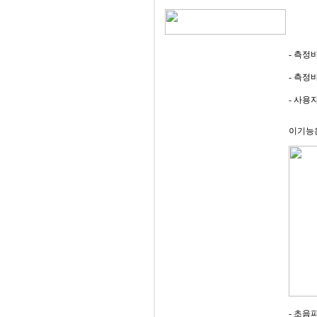
- 측정
- 측정
- 사용
이기능
- 초음