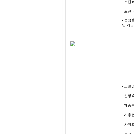
- 프린
- 프린
- 음성
만 가능
- 모델명
- 신장측
- 체중측
- 사용전
- 사이즈